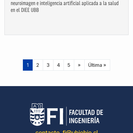
neuroimagen e inteligencia artificial aplicada a la salud
en el DIEE UBB
1
2
3
4
5
»
Última »
contacto_fi@ubiobio.cl