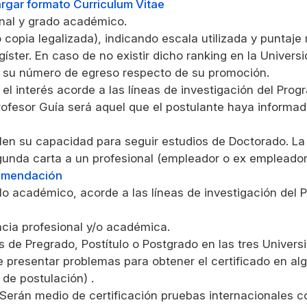
rgar formato Curriculum Vitae
ional y grado académico.
 o copia legalizada), indicando escala utilizada y puntaj
ster. En caso de no existir dicho ranking en la Univer
ue su número de egreso respecto de su promoción.
el interés acorde a las líneas de investigación del Pro
profesor Guía será aquel que el postulante haya informad
en su capacidad para seguir estudios de Doctorado. L
egunda carta a un profesional (empleador o ex empleado
comendación
lo académico, acorde a las líneas de investigación del
ncia profesional y/o académica.
 de Pregrado, Postítulo o Postgrado en las tres Univer
e presentar problemas para obtener el certificado en alg
 de postulación) .
o*. Serán medio de certificación pruebas internacionales