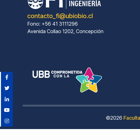
contacto_fi@ubiobio.cl
Fono: +56 41 3111296
Avenida Collao 1202, Concepción
©2026
Faculta