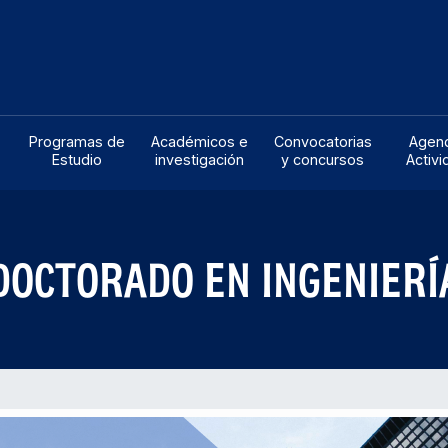
tra
Iniciativas
Programas de
Académicos e
C
ltad
Estratégicas
Estudio
investigación
Programas de
Académicos e
Convocatorias
Agen
Estudio
investigación
y concursos
Activ
DOCTORADO EN INGENIERÍ