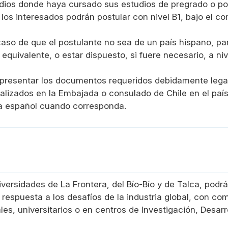
udios donde haya cursado sus estudios de pregrado o pos
los interesados podrán postular con nivel B1, bajo el co
aso de que el postulante no sea de un país hispano, para
 equivalente, o estar dispuesto, si fuere necesario, a n
 presentar los documentos requeridos debidamente lega
galizados en la Embajada o consulado de Chile en el país
oma español cuando corresponda.
iversidades de La Frontera, del Bío-Bío y de Talca, pod
espuesta a los desafíos de la industria global, con co
es, universitarios o en centros de Investigación, Desarro