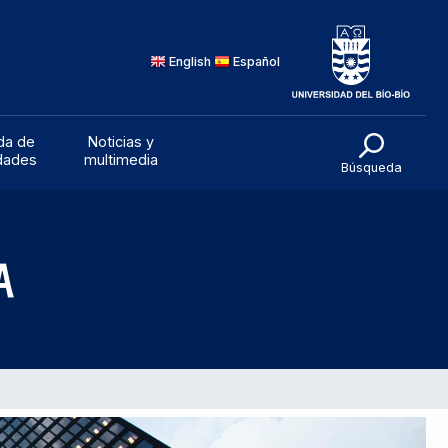
onvocatorias
Agenda de
Noticias y
y concursos
Actividades
multimedia
English
Español
da de
Noticias y
idades
multimedia
Búsqueda
A