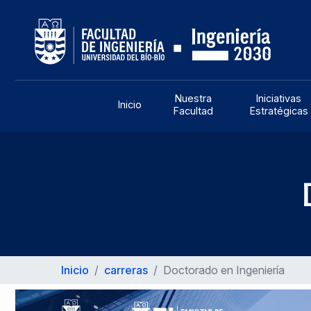
Nues
Inicio
Facu
Nuestra
Iniciativas
Inicio
Facultad
Estratégicas
Inicio
/
carreras
/
Doctorado en Ingeniería